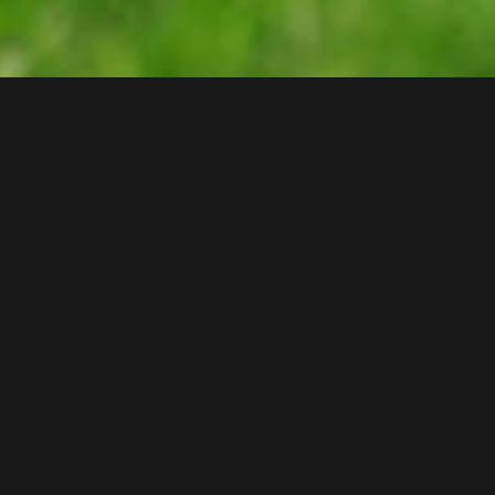
Az Everling Kft mára a zöld
városközpont építés, közterületi
parképítés és a sportpályaépítés
elismert piaci szereplője, számos
esetben piacvezetője.